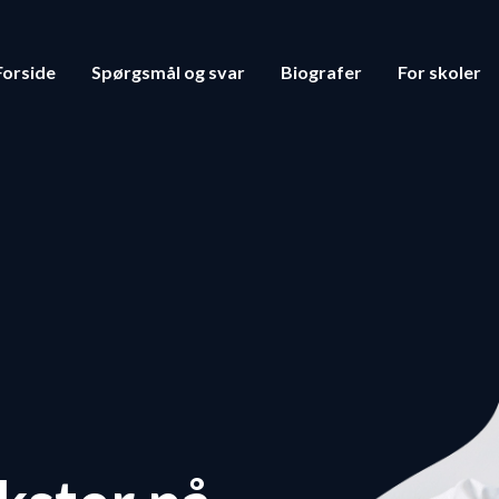
Forside
Spørgsmål og svar
Biografer
For skoler