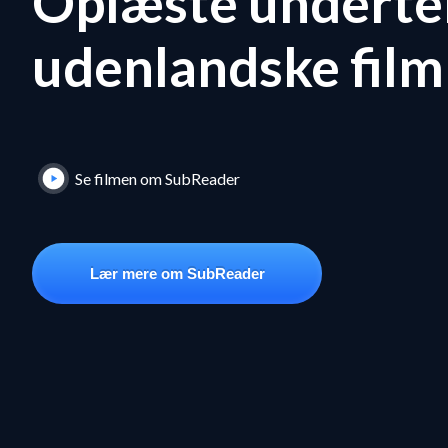
Oplæste underte
udenlandske film
Se filmen om SubReader
Lær mere om SubReader