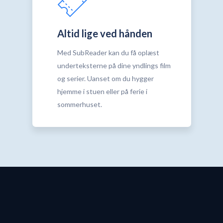
Altid lige ved hånden
Med SubReader kan du få oplæst
underteksterne på dine yndlings film
og serier. Uanset om du hygger
hjemme i stuen eller på ferie i
sommerhuset.